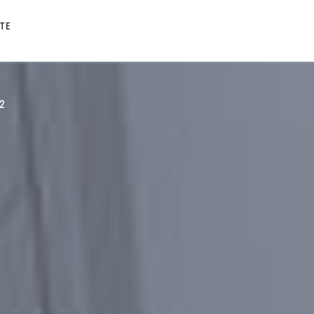
TE
42