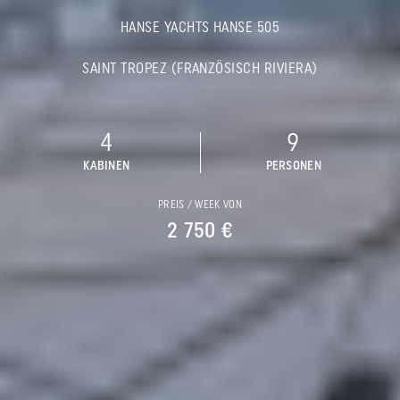
HANSE YACHTS HANSE 505
SAINT TROPEZ (FRANZÖSISCH RIVIERA)
4
9
KABINEN
PERSONEN
PREIS / WEEK VON
2 750 €