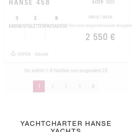
HANSE 458
ALTER
2020
3
2
8
PREIS / WEEK
Ihre nicht eingeschlossenen Ausgabe
KABINEN
TOILETTEN
PASSAGIERE
2 550 €
HÄFEN :
Sibenik
Du siehst 1-8 Yachten von insgesamt 25
1
2
3
4
YACHTCHARTER HANSE
YACHTS