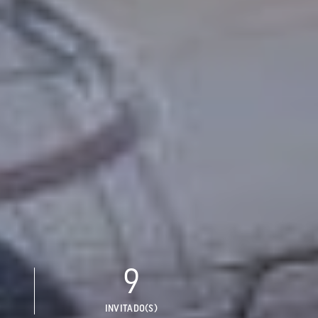
9
INVITADO(S)