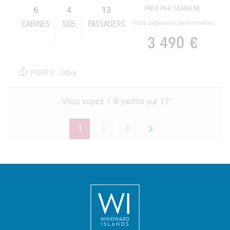
6
4
13
PRIX PAR SEMAINE
Hors dépenses personnelles
CABINES
SDB
PASSAGERS
3 490 €
PORTS:
Olbia
Vous voyez 1-8 yachts sur 17
1
2
3