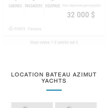
Hors dépenses personnelles
CABINES
PASSAGERS
EQUIPAGE
32 000 $
PORTS:
Panama
Vous voyez 1-2 yachts sur 2
LOCATION BATEAU AZIMUT
YACHTS