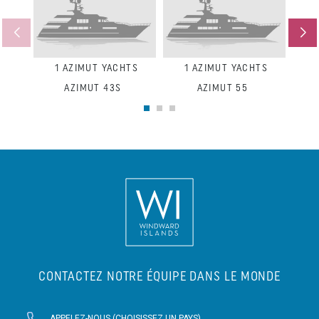
1
AZIMUT YACHTS
1
AZIMUT YACHTS
1
AZ
AZIMUT 43S
AZIMUT 55
CONTACTEZ NOTRE ÉQUIPE DANS LE MONDE
APPELEZ-NOUS (CHOISISSEZ UN PAYS)