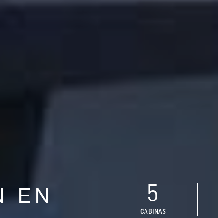
5
N EN
CABINAS