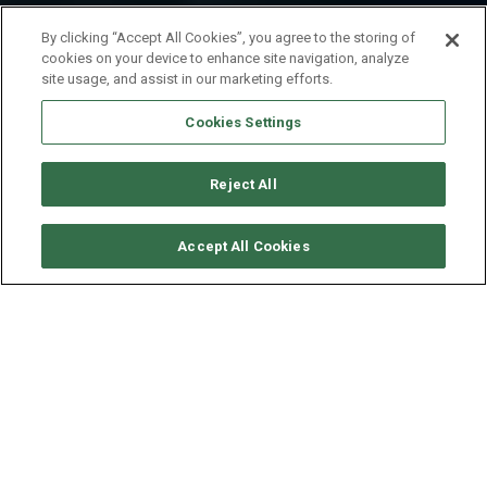
By clicking “Accept All Cookies”, you agree to the storing of
cookies on your device to enhance site navigation, analyze
site usage, and assist in our marketing efforts.
Cookies Settings
Reject All
SOLICITAR DISPONIBILIDAD
Accept All Cookies
BENETEAU OCEANIS 48
AÑO
ESLORA - MANGA
VELOCIDAD
2018
14.6 - 4.74 M
5 NUDOS