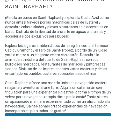
SAINT RAPHAEL?
¡Alquila un barco en Saint-Raphaël y explora la Costa Azul como
nunca antes! Navega por las magníficas calas de l'Esterel y
descubre calas aisladas y playas pintorescas solo accesibles en
barco. Disfruta de la libertad de anclarte en aguas cristalinas y
acceder a sitios exclusivos para bucear.
Explora los lugares emblemáticos de la región, como el famoso
Cap du Dramont y el
faro
de Saint-Tropez, a bordo de un lujoso
yate a motor o un elegante velero con patrón. Descubre la
animada atmósfera del puerto de Saint-Raphaël, con sus
bulliciosos mercados, restaurantes de mariscos y pintorescas
tiendas. Disfruta de las impresionantes vistas costeras y de los
encantadores pueblos costeros accesibles desde el mar.
Saint-Raphaël ofrece una mezcla única de navegación costera
relajante y aventuras al aire libre. ¡Alquila un catamarán con
tripulación para una experiencia sin estrés, o toma el timón de un
velero para navegar a tu propio ritmo por la costa! Tanto si eres
un apasionado marinero experimentado como un aficionado a la
navegación, ¡Saint-Raphaël ofrece experiencias de navegación
incomparables para todos los gustos!