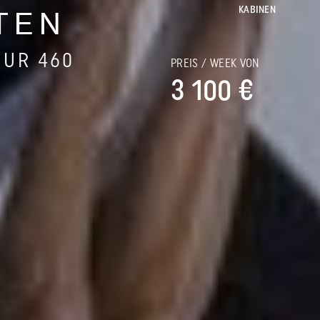
KABINEN
TEN
OUR 460
PREIS / WEEK VON
3 100 €