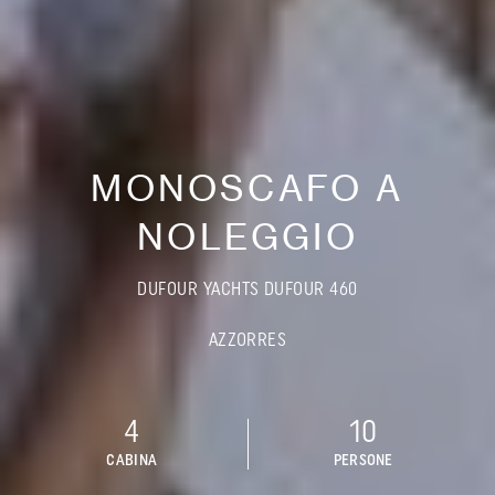
MONOSCAFO A
NOLEGGIO
DUFOUR YACHTS DUFOUR 460
AZZORRES
4
10
CABINA
PERSONE