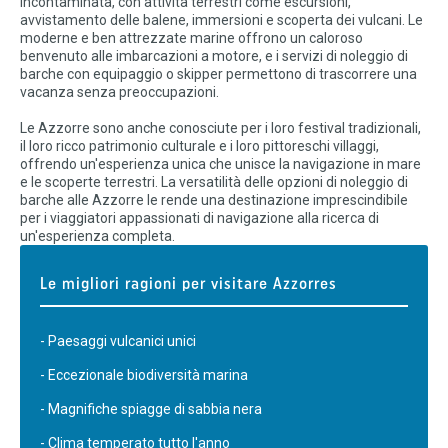
incontaminata, con attività terrestri come escursioni,
avvistamento delle balene, immersioni e scoperta dei vulcani. Le
moderne e ben attrezzate marine offrono un caloroso
benvenuto alle imbarcazioni a motore, e i servizi di noleggio di
barche con equipaggio o skipper permettono di trascorrere una
vacanza senza preoccupazioni.
Le Azzorre sono anche conosciute per i loro festival tradizionali,
il loro ricco patrimonio culturale e i loro pittoreschi villaggi,
offrendo un'esperienza unica che unisce la navigazione in mare
e le scoperte terrestri. La versatilità delle opzioni di noleggio di
barche alle Azzorre le rende una destinazione imprescindibile
per i viaggiatori appassionati di navigazione alla ricerca di
un'esperienza completa.
Le migliori ragioni per visitare Azzorres
- Paesaggi vulcanici unici
- Eccezionale biodiversità marina
- Magnifiche spiagge di sabbia nera
- Clima temperato tutto l'anno