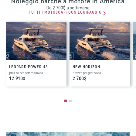
Noleggio barche a motore in America
Da 2 700$ a settimana
TUTTI I MOTOSCAFI CON EQUIPAGGIO
LEOPARD POWER 43
NEW HORIZON
prezzo per settimana da
prezzo per giorno da
12 910$
2 700$