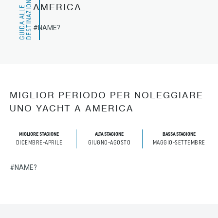
I
AMERICA
G
U
I
D
A
A
L
L
E
D
E
S
T
I
N
A
Z
I
O
N
#NAME?
MIGLIOR PERIODO PER NOLEGGIARE
UNO YACHT A AMERICA
MIGLIORE STAGIONE
ALTA STAGIONE
BASSA STAGIONE
DICEMBRE-APRILE
GIUGNO-AGOSTO
MAGGIO-SETTEMBRE
#NAME?