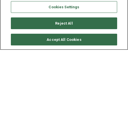
Cookies Settings
Reject All
RICHIEDI DISPONIBILITÀ
Accept All Cookies
ROBERTSON & CAINES
LEOPARD 50 - BOATOX
ANNO
LUNGHEZZA - LARGHEZZA
2024
15.4 - 8.04 M
Boatox è uno splendido Leopard 50, dove la raffinatezza