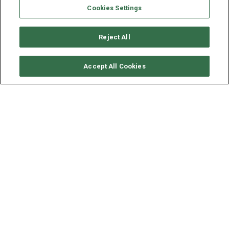
Cookies Settings
Reject All
RICHIEDI DISPONIBILITÀ
Accept All Cookies
LAGOON CATAMARAN
LAGOON 620 - BAGHEERA
ANNO
LUNGHEZZA - LARGHEZZA
VELOCITÀ
2018
18.9 - 10 M
10.0 NODI
Il catamarano Lagoon di 62 piedi acht BAGHEERA fa parte