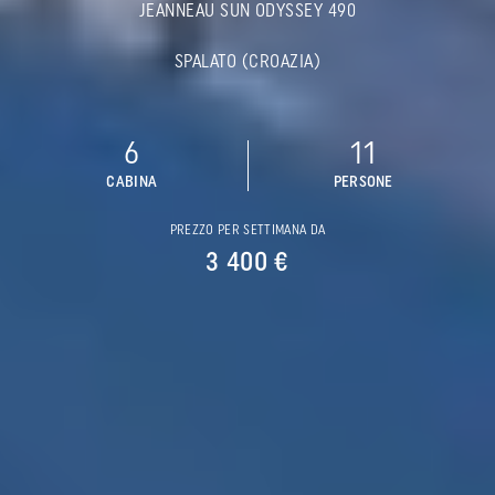
JEANNEAU SUN ODYSSEY 490
SPALATO (CROAZIA)
6
11
CABINA
PERSONE
PREZZO PER SETTIMANA DA
3 400 €