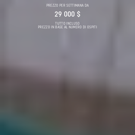
PREZZO PER SETTIMANA DA
29 000 $
TUTTO INCLUSO
PREZZO IN BASE AL NUMERO DI OSPITI