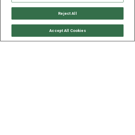
Reject All
RICHIEDI DISPONIBILITÀ
Accept All Cookies
FOUNTAINE PAJOT IPANEMA
58 - WIND CHASER I
ANNO
LUNGHEZZA - LARGHEZZA
2018
17.02 - 8.88 M
Preparatevi a vivere un'esperienza indimenticabile a bordo
del nostro lussuoso catamarano Fountaine Pajot 58 con