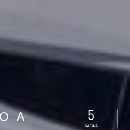
5
O A
CABINA