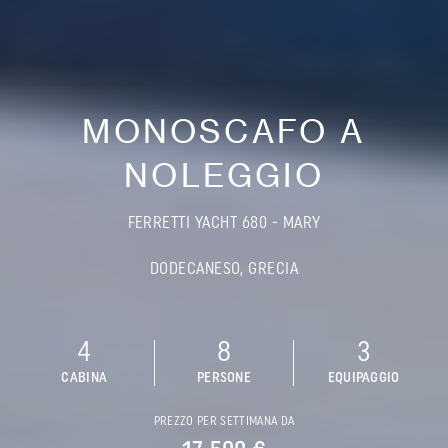
MONOSCAFO A
NOLEGGIO
FERRETTI YACHT 680 - MARY
DODECANESO, GRECIA
4
8
3
CABINA
PERSONE
EQUIPAGGIO
PREZZO PER SETTIMANA DA