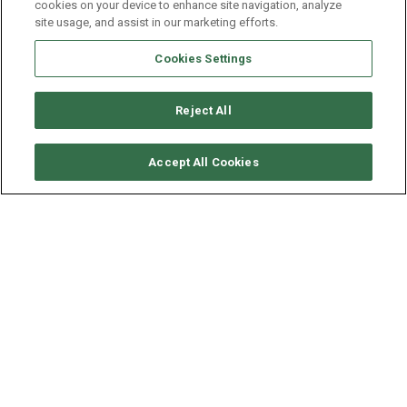
cookies on your device to enhance site navigation, analyze
site usage, and assist in our marketing efforts.
Cookies Settings
Reject All
RICHIEDI DISPONIBILITÀ
Accept All Cookies
BAVARIA YACHTS BAVARIA 51
ANNO
LUNGHEZZA - LARGHEZZA
2018
14.99 - 4.67 M