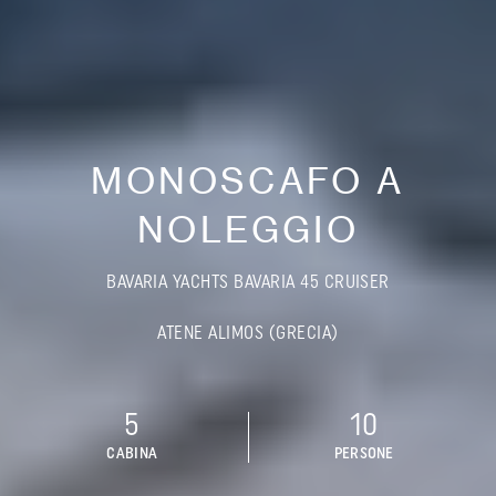
MONOSCAFO A
NOLEGGIO
BAVARIA YACHTS BAVARIA 45 CRUISER
ATENE ALIMOS (GRECIA)
5
10
CABINA
PERSONE