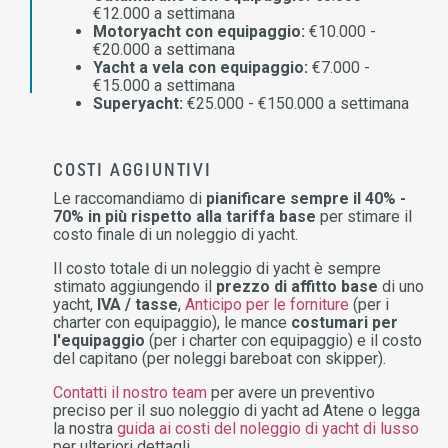
€12.000 a settimana
Motoryacht con equipaggio:
€10.000 -
€20.000 a settimana
Yacht a vela con equipaggio:
€7.000 -
€15.000 a settimana
Superyacht:
€25.000 - €150.000 a settimana
COSTI AGGIUNTIVI
Le raccomandiamo di
pianificare sempre il 40% -
70% in più rispetto alla tariffa base
per stimare il
costo finale di un noleggio di yacht.
Il costo totale di un noleggio di yacht è sempre
stimato aggiungendo il
prezzo di affitto base
di uno
yacht,
IVA / tasse
,
Anticipo per le forniture
(per i
charter con equipaggio), le mance
costumari per
l'equipaggio
(per i charter con equipaggio) e il costo
del capitano (per noleggi bareboat con skipper).
Contatti il nostro team
per avere un preventivo
preciso per il suo noleggio di yacht ad Atene o legga
la nostra
guida ai costi del noleggio di yacht di lusso
per ulteriori dettagli.