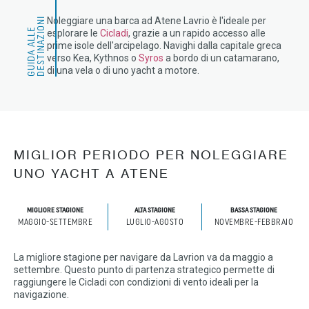
Noleggiare una barca ad Atene Lavrio è l'ideale per
I
G
U
I
D
A
A
L
L
E
D
E
S
T
I
N
A
Z
I
O
N
esplorare le
Cicladi
, grazie a un rapido accesso alle
prime isole dell'arcipelago. Navighi dalla capitale greca
verso Kea, Kythnos o
Syros
a bordo di un catamarano,
di una vela o di uno yacht a motore.
MIGLIOR PERIODO PER NOLEGGIARE
UNO YACHT A ATENE
MIGLIORE STAGIONE
ALTA STAGIONE
BASSA STAGIONE
MAGGIO-SETTEMBRE
LUGLIO-AGOSTO
NOVEMBRE-FEBBRAIO
La migliore stagione per navigare da Lavrion va da maggio a
settembre. Questo punto di partenza strategico permette di
raggiungere le Cicladi con condizioni di vento ideali per la
navigazione.