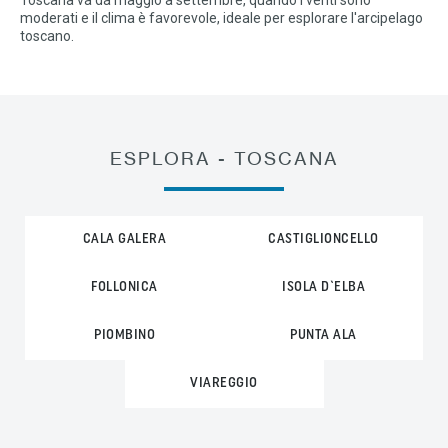
Toscana va da maggio a settembre, quando i venti sono
moderati e il clima è favorevole, ideale per esplorare l'arcipelago
toscano.
ESPLORA - TOSCANA
CALA GALERA
CASTIGLIONCELLO
FOLLONICA
ISOLA D`ELBA
PIOMBINO
PUNTA ALA
VIAREGGIO