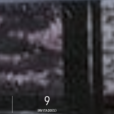
9
INVITADO(S)