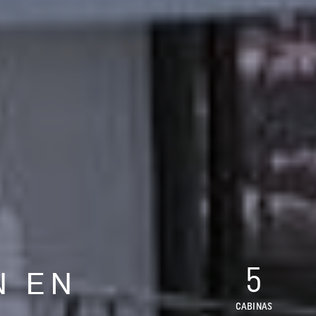
5
N EN
CABINAS