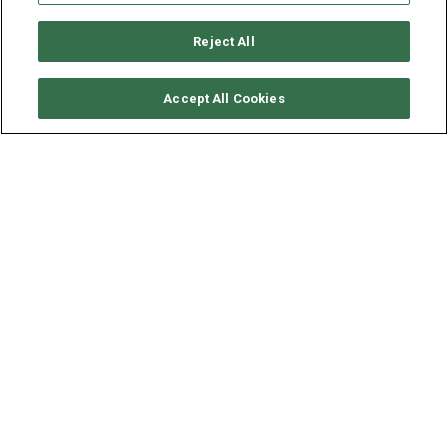
Reject All
SOLICITAR DISPONIBILIDAD
Accept All Cookies
ROBERTSON & CAINES
LEOPARD 47 - BLUE MAKI
ESLORA - MANGA
VELOCIDAD
14.3 - 7.4 M
6 NUDOS
Las instalaciones de Blue Maki están diseñadas pensando
en la amabilidad y la privacidad. Un gran catamarán para