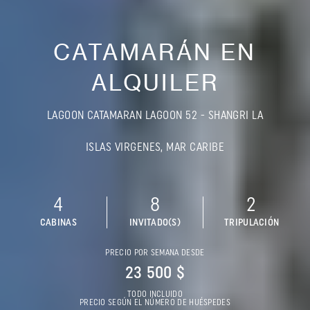
CATAMARÁN EN
ALQUILER
LAGOON CATAMARAN LAGOON 52 - SHANGRI LA
ISLAS VIRGENES, MAR CARIBE
4
8
2
CABINAS
INVITADO(S)
TRIPULACIÓN
PRECIO POR SEMANA DESDE
23 500 $
TODO INCLUIDO
PRECIO SEGÚN EL NÚMERO DE HUÉSPEDES