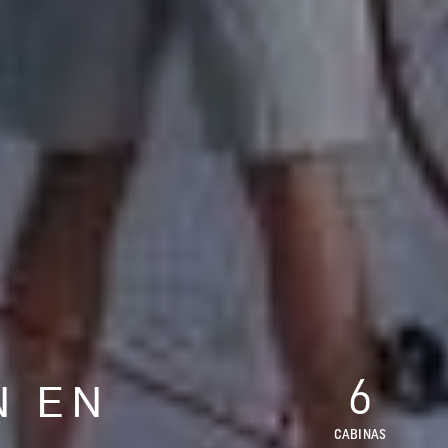
6
N EN
CABINAS