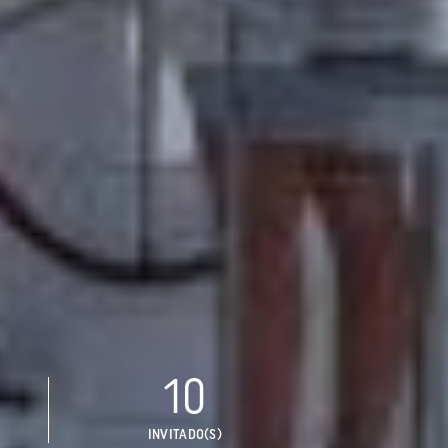
10
INVITADO(S)