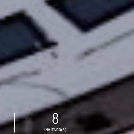
8
INVITADO(S)