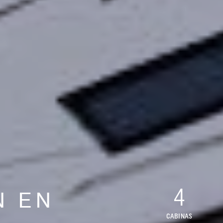
4
N EN
CABINAS