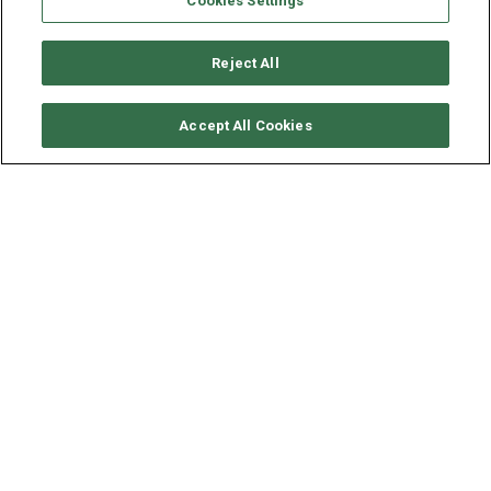
Cookies Settings
Reject All
SOLICITAR DISPONIBILIDAD
Accept All Cookies
JEANNEAU SUN ODYSSEY
519
AÑO
ESLORA - MANGA
2020
15.38 - 4.69 M
Situado en
Napoles, Italia
, este
Sun Odyssey 519
(1 twin y
4 dobles cabinas) , construido en 2020 por Jeanneau,es