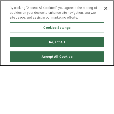
By clicking “Accept All Cookies”, you agree to the storing of
cookies on your device to enhance site navigation, analyze
site usage, and assist in our marketing efforts.
Cookies Settings
Reject All
SOLICITAR DISPONIBILIDAD
Accept All Cookies
JEANNEAU SUN ODYSSEY
469
AÑO
ESLORA - MANGA
VELOCIDAD
2015
14.05 - 4.5 M
7.5 NUDOS