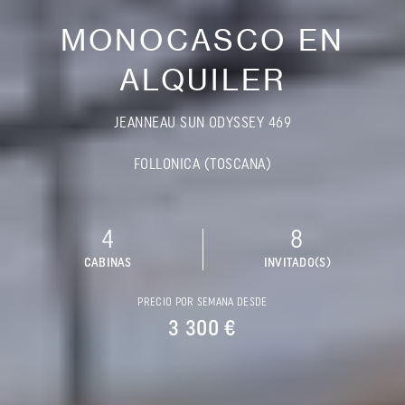
MONOCASCO EN
ALQUILER
JEANNEAU SUN ODYSSEY 469
FOLLONICA (TOSCANA)
4
8
CABINAS
INVITADO(S)
PRECIO POR SEMANA DESDE
3 300 €