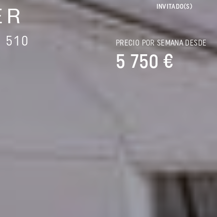
INVITADO(S)
ER
 510
PRECIO POR SEMANA DESDE
5 750 €