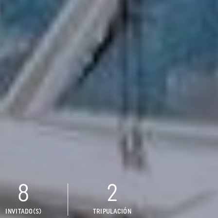
8
2
INVITADO(S)
TRIPULACIÓN