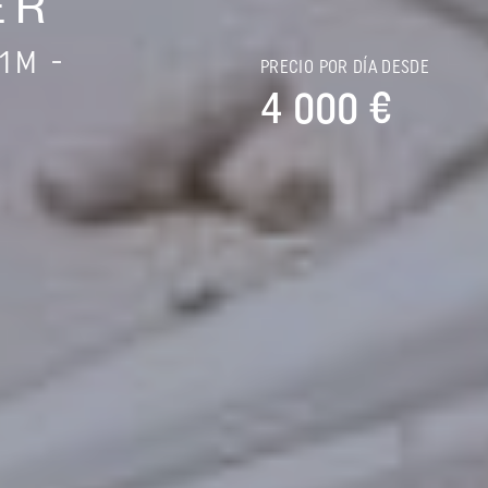
ER
1M -
PRECIO POR DÍA DESDE
4 000 €