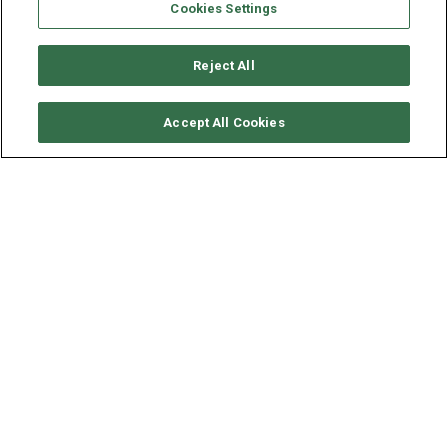
Cookies Settings
Reject All
SOLICITAR DISPONIBILIDAD
Accept All Cookies
BENETEAU OCEANIS 41
AÑO
ESLORA - MANGA
2016
12.4 - 4.2 M
Disponible en
Raiatea, Polinesia
, este barco velero
Oceanis 41
(3 dobles cabinas), construido en 2016 por
Beneteau,es capaz de albergar hasta 8