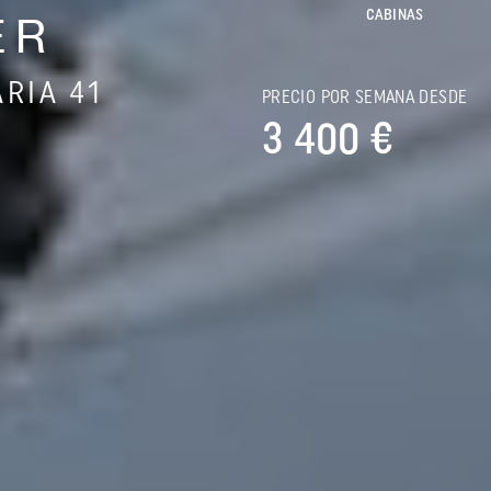
CABINAS
ER
RIA 41
PRECIO POR SEMANA DESDE
3 400 €