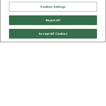
Cookies Settings
Reject All
VERFÜGBARKEITEN ANFORDERN
Accept All Cookies
OCEAN YACHTS OCEAN
STAR 56.1 - MYTHOS
ALTER
LÄNGE - BREITE
2007
16.5 - 5.1 M