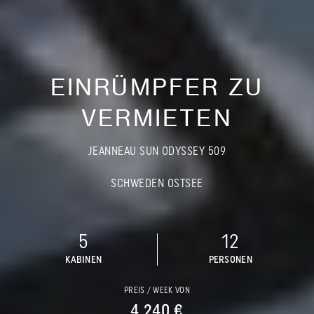
EINRÜMPFER ZU
VERMIETEN
JEANNEAU SUN ODYSSEY 509
SCHWEDEN OSTSEE
5
12
KABINEN
PERSONEN
PREIS / WEEK VON
4 240 €