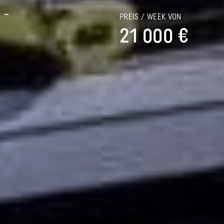
 -
PREIS / WEEK VON
21 000 €