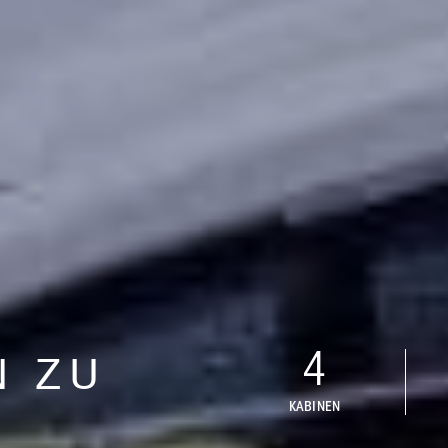
4
N ZU
KABINEN
N