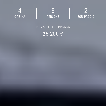
4
8
2
CABINA
PERSONE
EQUIPAGGIO
PREZZO PER SETTIMANA DA
25 200 €