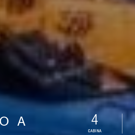
4
O A
CABINA