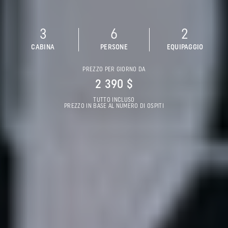
3
6
2
CABINA
PERSONE
EQUIPAGGIO
PREZZO PER GIORNO DA
2 390 $
TUTTO INCLUSO
PREZZO IN BASE AL NUMERO DI OSPITI