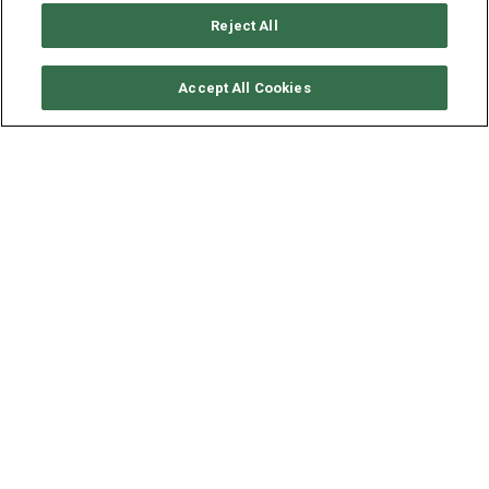
Reject All
RICHIEDI DISPONIBILITÀ
Accept All Cookies
LAGOON CATAMARAN
LAGOON 450S
ANNO
LUNGHEZZA - LARGHEZZA
2019
13.96 - 7.87 M
Situato a
Porto Vecchio, Corsica
, questo
Lagoon 450S
(2
cabine singole e 4 cabine doppie), costruito nel 2019 da
Lagoon Catamaran,consente di ospitare fino a 10