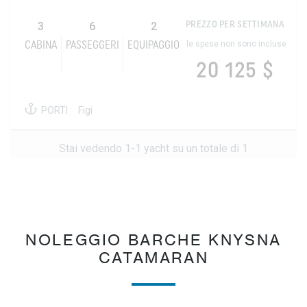
3
6
2
PREZZO PER SETTIMANA
le spese non sono incluse
CABINA
PASSEGGERI
EQUIPAGGIO
20 125 $
PORTI :
Figi
Stai vedendo 1-1 yacht su un totale di 1
NOLEGGIO BARCHE KNYSNA
CATAMARAN