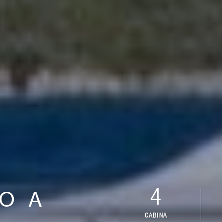
4
O A
CABINA