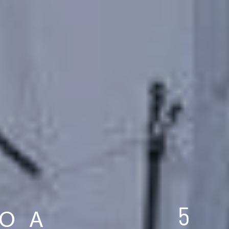
5
O A