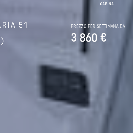
CABINA
RIA 51
PREZZO PER SETTIMANA DA
3 860 €
)