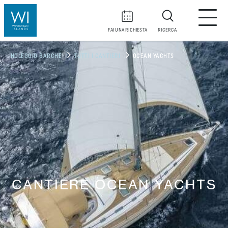
FAI UNA RICHIESTA
RICERCA
NOLEGGIO BARCHE
TUTTI I CANTIERI
OCEAN YACHTS
CANTIERE OCEAN YACHTS