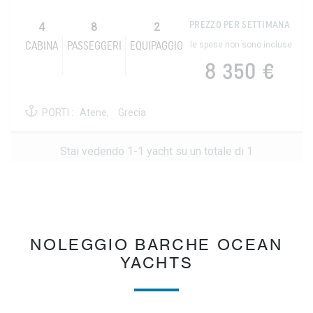
4
8
2
PREZZO PER SETTIMANA
le spese non sono incluse
CABINA
PASSEGGERI
EQUIPAGGIO
8 350 €
PORTI :
Atene,
Grecia
Stai vedendo 1-1 yacht su un totale di 1
NOLEGGIO BARCHE OCEAN
YACHTS