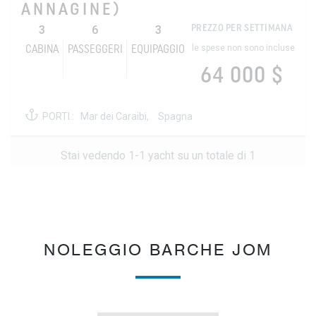
ANNAGINE)
3
6
3
PREZZO PER SETTIMANA
le spese non sono incluse
CABINA
PASSEGGERI
EQUIPAGGIO
64 000 $
PORTI :
Mar dei Caraibi,
Spagna
Stai vedendo 1-1 yacht su un totale di 1
NOLEGGIO BARCHE JOM