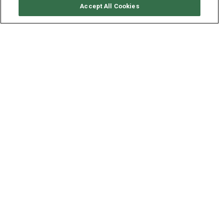
要求可用性
Accept All Cookies
FOUNTAINE PAJOT LUCIA 40
年份
长度 - 宽度
速度
2020
11.73 - 6.63 米
10 海里
目的地