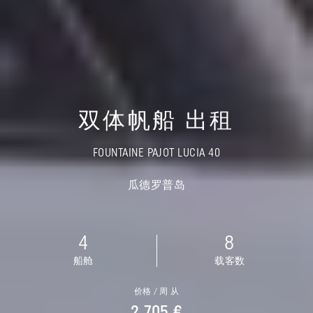
双体帆船 出租
FOUNTAINE PAJOT LUCIA 40
瓜德罗普岛
4
8
船舱
载客数
价格 / 周 从