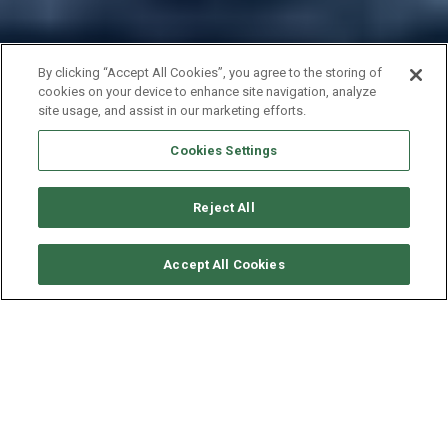
By clicking “Accept All Cookies”, you agree to the storing of
cookies on your device to enhance site navigation, analyze
site usage, and assist in our marketing efforts.
Cookies Settings
Reject All
要求可用性
Accept All Cookies
BENETEAU OCEANIS 46.1
年份
长度 - 宽度
2023
14 - 4 米