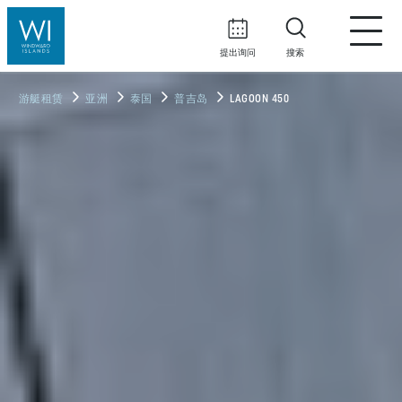
提出询问
搜索
游艇租赁
亚洲
泰国
普吉岛
LAGOON 450