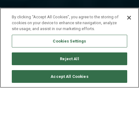
By clicking “Accept All Cookies”, you agree to the storing of
cookies on your device to enhance site navigation, analyze
site usage, and assist in our marketing efforts.
Cookies Settings
Reject All
要求可用性
Accept All Cookies
LAGOON CATAMARAN
LAGOON 450
年份
长度 - 宽度
速度