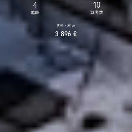
4
10
船舱
载客数
价格 / 周 从
3 896 €