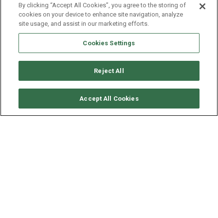
By clicking “Accept All Cookies”, you agree to the storing of
cookies on your device to enhance site navigation, analyze
site usage, and assist in our marketing efforts.
Cookies Settings
Reject All
要求可用性
Accept All Cookies
FOUNTAINE PAJOT SAONA
47
年份
长度 - 宽度
2020
13.94 - 7.7 米